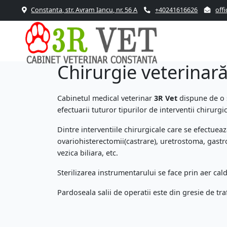
Constanta, str. Avram Iancu, nr. 56 A
+40241616626
off
Chirurgie veterinar
Cabinetul medical veterinar
3R Vet
dispune de o 
efectuarii tuturor tipurilor de interventii chirurgic
Dintre interventiile chirurgicale care se efectuea
ovariohisterectomii(castrare), uretrostoma, gastro
vezica biliara, etc.
Sterilizarea instrumentarului se face prin aer ca
Pardoseala salii de operatii este din gresie de tra