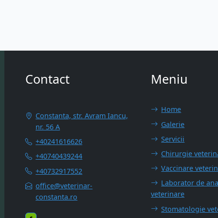
Contact
Meniu
Home
Constanta, str. Avram Iancu,
Galerie
nr. 56 A
Servicii
+40241616626
Chirurgie veterin
+40740439244
Vaccinare veteri
+40732917552
Laborator de ana
office@veterinar-
veterinare
constanta.ro
Stomatologie vet