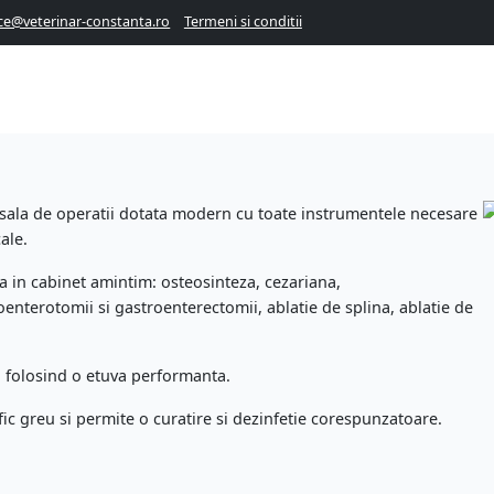
ice@veterinar-constanta.ro
Termeni si conditii
ă
sala de operatii dotata modern cu toate instrumentele necesare
ale.
za in cabinet amintim: osteosinteza, cezariana,
enterotomii si gastroenterectomii, ablatie de splina, ablatie de
ld folosind o etuva performanta.
fic greu si permite o curatire si dezinfetie corespunzatoare.